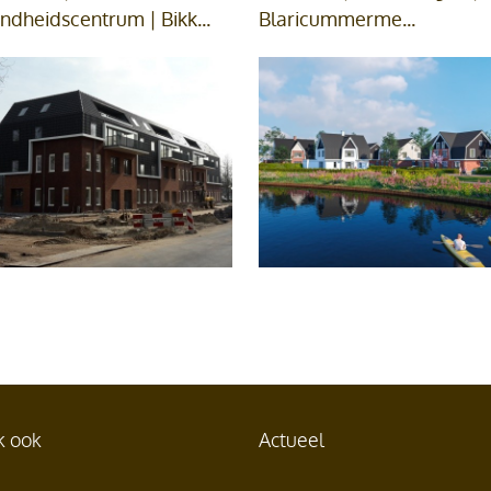
dheidscentrum | Bikk...
Blaricummerme...
k ook
Actueel