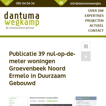
085 114 04 34
info@dantumawegkamp.nl
OVER DW
EXPERTISES
PROJECTEN
ACTUEEL
CONTACT
Publicatie 39 nul-op-de-
meter woningen
Groevenbeek Noord
Ermelo in Duurzaam
Gebouwd