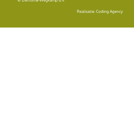
© Dantuma-Wegkamp B.V.
Realisatie:
Coding Agency