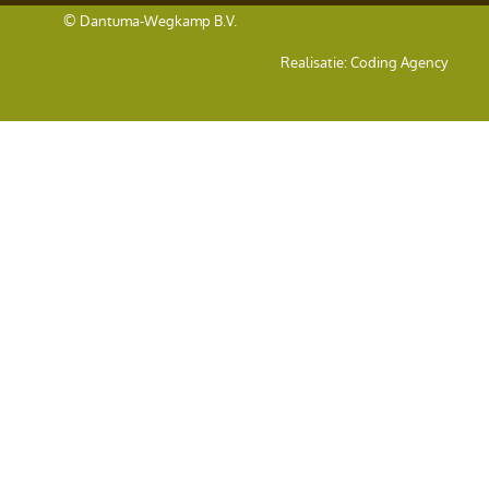
© Dantuma-Wegkamp B.V.
Realisatie:
Coding Agency