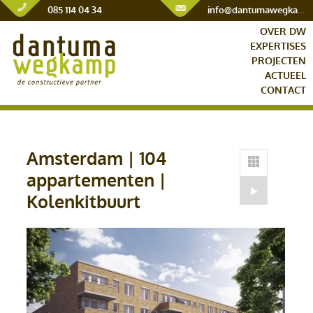
085 114 04 34
info@dantumawegkamp.nl
OVER DW
EXPERTISES
PROJECTEN
ACTUEEL
CONTACT
Amsterdam | 104
appartementen |
Kolenkitbuurt