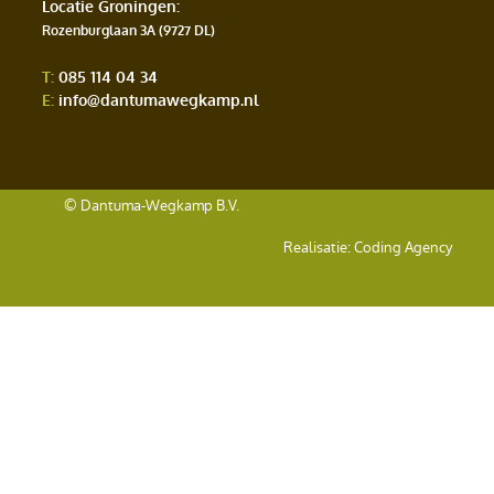
Locatie Groningen
:
Rozenburglaan 3A (9727 DL)
T:
085 114 04 34
E:
info@dantumawegkamp.nl
© Dantuma-Wegkamp B.V.
Realisatie:
Coding Agency