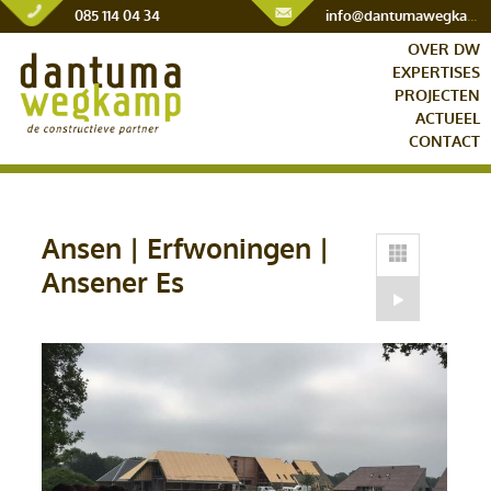
085 114 04 34
info@dantumawegkamp.nl
OVER DW
EXPERTISES
PROJECTEN
ACTUEEL
CONTACT
Ansen | Erfwoningen |
Ansener Es