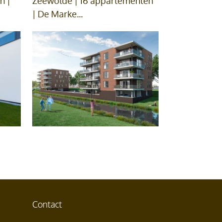
n |
Zeewolde | 16 appartementen
| De Marke...
Contact