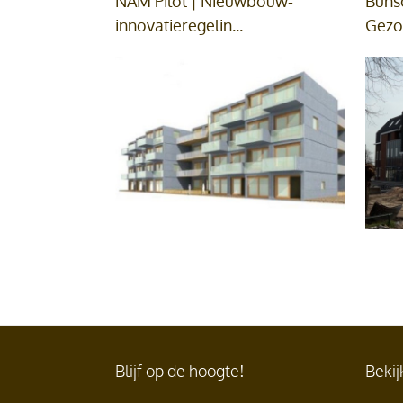
NAM Pilot | Nieuwbouw-
Buns
innovatieregelin...
Gezon
Blijf op de hoogte!
Bekij