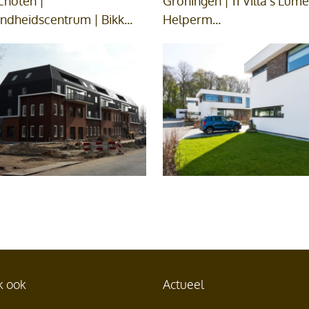
choten |
Groningen | 11 Villa's Lume
dheidscentrum | Bikk...
Helperm...
k ook
Actueel