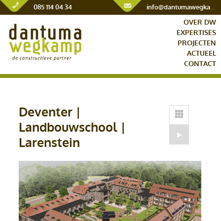
085 114 04 34
info@dantumawegkamp.nl
OVER DW
EXPERTISES
PROJECTEN
ACTUEEL
CONTACT
Deventer |
Landbouwschool |
Larenstein