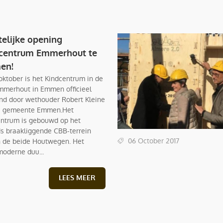
telijke opening
centrum Emmerhout te
en!
oktober is het Kindcentrum in de
mmerhout in Emmen officieel
d door wethouder Robert Kleine
e gemeente Emmen.Het
ntrum is gebouwd op het
ds braakliggende CBB-terrein
06 October 2017
 de beide Houtwegen. Het
oderne duu...
LEES MEER