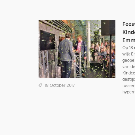
Fees
Kind
Emm
Op 18 
wijk E
geopen
van d
Kindce
destij
18 October 2017
tussen
hyperm