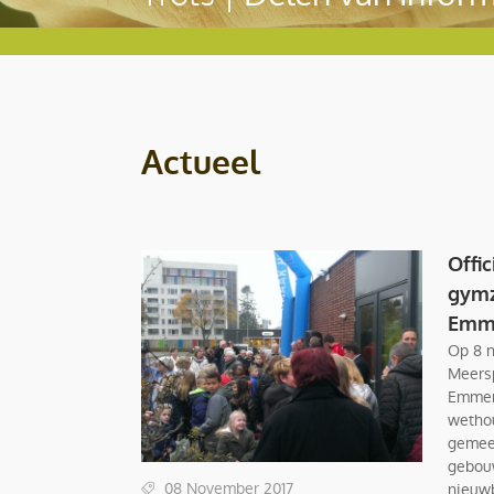
Actueel
Offi
gymz
Emm
Op 8 
Meersp
Emmen 
wetho
gemee
gebouw
08 November 2017
nieuw