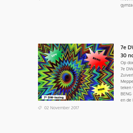
gymzaa
7e D
30 n
Op don
7e DW-
Zuiver
Meppel
teken 
BENG (
en de 
02 November 2017