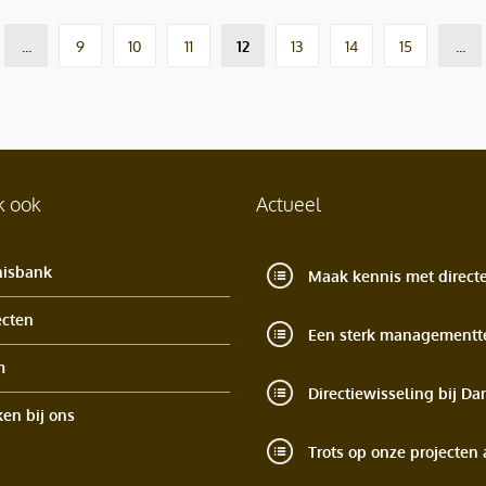
...
9
10
11
13
14
15
...
12
k ook
Actueel
isbank
ecten
Een sterk managementt
m
en bij ons