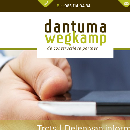
Bel:
085 114 04 34
Delen van inform
Trots |