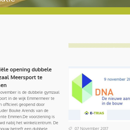
ciële opening dubbele
aal Meersport te
en
november is de dubbele gymzaal
ort in de wijk Emmermeer te
officieel geopend door
uder Bouke Arends van de
nte Emmen.De voorziening is
d nabij het winkelcentrum. De
07 November 2017
bouw betreft een dubbele