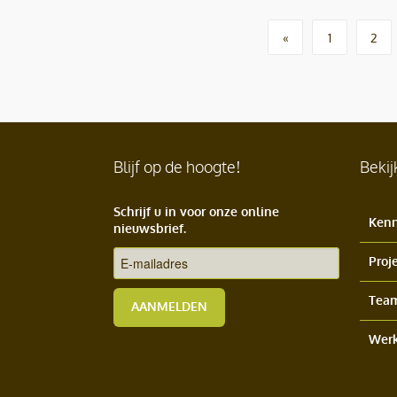
«
1
2
Blijf op de hoogte!
Bekij
Schrijf u in voor onze online
Kenn
nieuwsbrief.
Proj
Tea
AANMELDEN
Werk