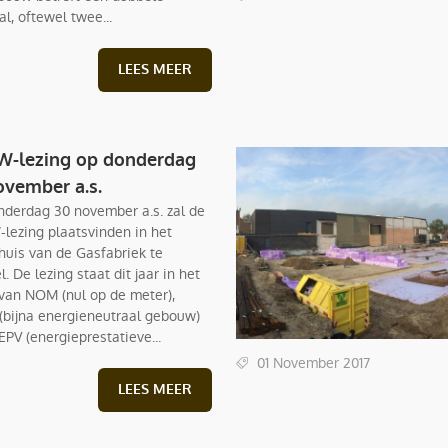
l, oftewel twee...
LEES MEER
W-lezing op donderdag
ovember a.s.
derdag 30 november a.s. zal de
lezing plaatsvinden in het
huis van de Gasfabriek te
. De lezing staat dit jaar in het
van NOM (nul op de meter),
bijna energieneutraal gebouw)
EPV (energieprestatieve...
01 November 2017
LEES MEER