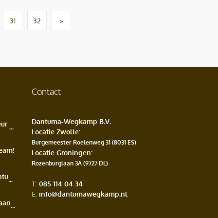
31
32
»
Contact
Dantuma-Wegkamp B.V.
Maak kennis met directeur Matthijs Hol
Locatie Zwolle
:
Burgemeester Roelenweg 31 (8031 ES)
eam!
Locatie Groningen
:
Rozenburglaan 3A (9727 DL)
Directiewisseling bij Dantuma-Wegkamp
T:
085 114 04 34
E:
info@dantumawegkamp.nl
Trots op onze projecten aan de Oosterhamrikkade te Groningen!