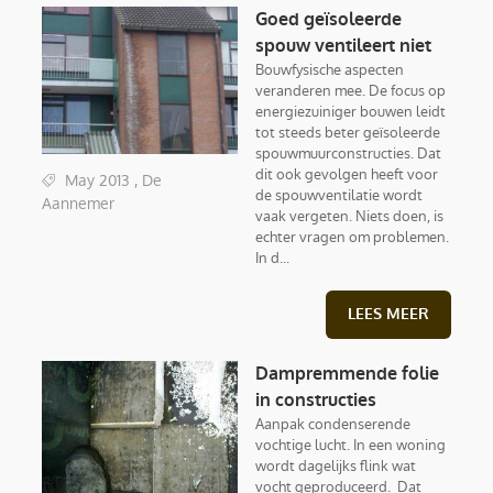
Goed geïsoleerde
spouw ventileert niet
Bouwfysische aspecten
veranderen mee. De focus op
energiezuiniger bouwen leidt
tot steeds beter geïsoleerde
spouwmuurconstructies. Dat
dit ook gevolgen heeft voor
May 2013 , De
de spouwventilatie wordt
Aannemer
vaak vergeten. Niets doen, is
echter vragen om problemen.
In d...
LEES MEER
Dampremmende folie
in constructies
Aanpak condenserende
vochtige lucht. In een woning
wordt dagelijks flink wat
vocht geproduceerd. Dat