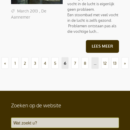
vocht in de lucht is eigenlijk
geen probleem.
March 2013 , De
Een stoombad met veel vocht
Aannemer
in de lucht is zelfs gezond.
Problemen ontstaan pas als
die vochtige luch...
LEES MEER
«
1
2
3
4
5
7
8
...
12
13
»
6
Zoeken op de website