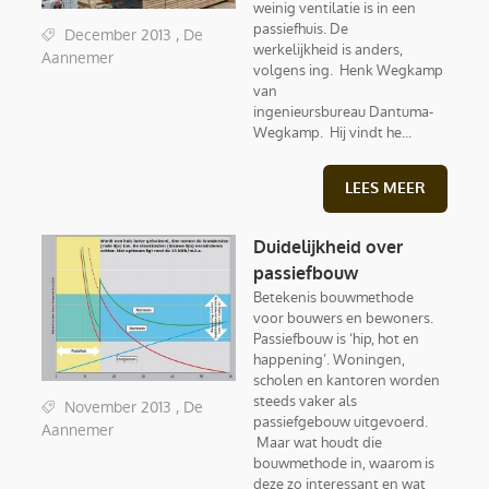
weinig ventilatie is in een
passiefhuis. De
December 2013 , De
werkelijkheid is anders,
Aannemer
volgens ing. Henk Wegkamp
van
ingenieursbureau Dantuma-
Wegkamp. Hij vindt he...
LEES MEER
Duidelijkheid over
passiefbouw
Betekenis bouwmethode
voor bouwers en bewoners.
Passiefbouw is ‘hip, hot en
happening’. Woningen,
scholen en kantoren worden
steeds vaker als
November 2013 , De
passiefgebouw uitgevoerd.
Aannemer
Maar wat houdt die
bouwmethode in, waarom is
deze zo interessant en wat