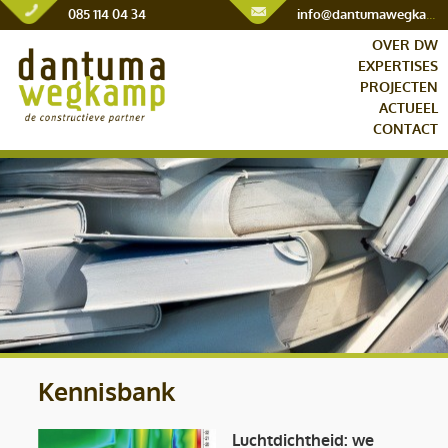
085 114 04 34
info@dantumawegkamp.nl
OVER DW
EXPERTISES
PROJECTEN
ACTUEEL
CONTACT
Kennisbank
Luchtdichtheid: we